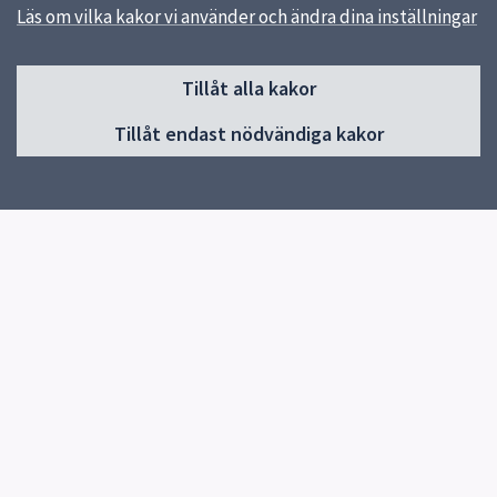
Läs om vilka kakor vi använder och ändra dina inställningar
Sidfot
Tillåt alla kakor
Huvudmeny
Tillåt endast nödvändiga kakor
Start
Om förskolan
Verksamhet & pedagogik
Kontakt
Jobba hos oss
Snabblänkar
Uppsala kommun
Skolverket
Kontakt