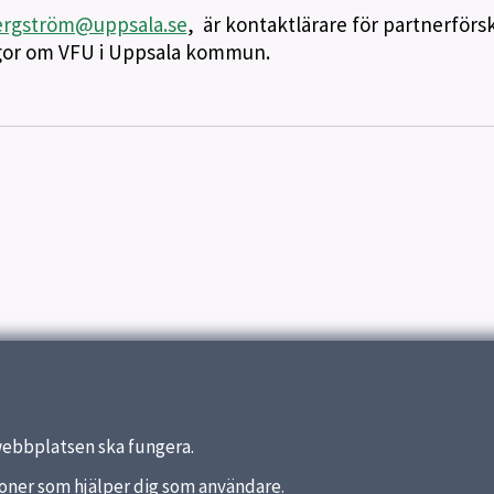
rgström@uppsala.se
, är kontaktlärare för partnerförs
ågor om VFU i Uppsala kommun.
webbplatsen ska fungera.
nktioner som hjälper dig som användare.