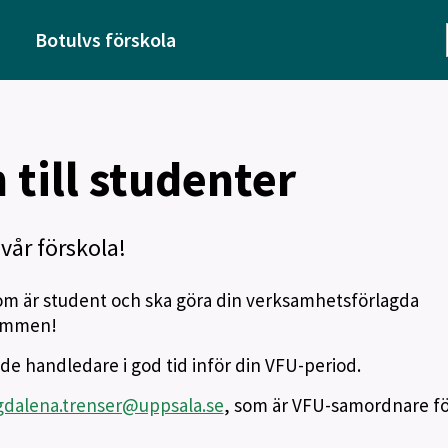
Botulvs förskola
 till studenter
vår förskola!
g som är student och ska göra din verksamhetsförlagda
kommen!
de handledare i god tid inför din VFU-period.
dalena.trenser@uppsala.se
, som är VFU-samordnare fö