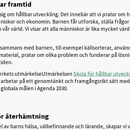
bar framtid
 sig om hållbar utveckling. Det innebär att vi pratar om h
niskor och ekonomin. Barnen får utforska, ställa frågor
vår värld. Vi visar att alla människor är lika mycket vär
tillsammans med barnen, till exempel källsorterar, använ
material, pratar om olika problem och funderar på lösn
tiden.
lverkets utmärkelseUtmärkelsen
Skola för hållbar utveckl
vi arbetar på ett genomtänkt och framgångsrikt sätt med
 globala målen i Agenda 2030.
för återhämtning
el av barns hälsa, välbefinnande och lärande, skapar vi v