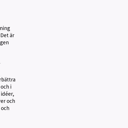
dning
 Det är
ngen
d
rbättra
och i
idéer,
ver och
d och