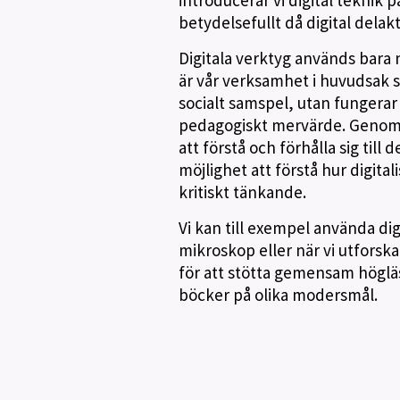
introducerar vi digital teknik 
betydelsefullt då digital delak
Digitala verktyg används bara 
är vår verksamhet i huvudsak skä
socialt samspel, utan fungera
pedagogiskt mervärde. Genom
att förstå och förhålla sig til
möjlighet att förstå hur digital
kritiskt tänkande.
Vi kan till exempel använda dig
mikroskop eller när vi utfors
för att stötta gemensam högläs
böcker på olika modersmål.