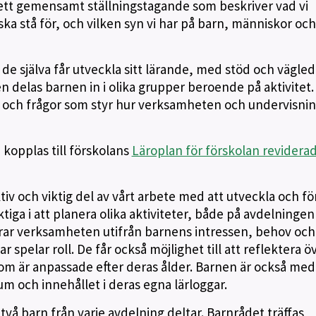
vi ett gemensamt ställningstagande som beskriver vad vi
 ska stå för, och vilken syn vi har på barn, människor och
de själva får utveckla sitt lärande, med stöd och vägle
delas barnen in i olika grupper beroende på aktivitet.
 och frågor som styr hur verksamheten och undervisni
 kopplas till förskolans
Läroplan för förskolan revidera
tiv och viktig del av vårt arbete med att utveckla och fö
ga i att planera olika aktiviteter, både på avdelningen 
erar verksamheten utifrån barnens intressen, behov och 
r spelar roll. De får också möjlighet till att reflektera ö
 som är anpassade efter deras ålder. Barnen är också me
um och innehållet i deras egna lärloggar.
två barn från varje avdelning deltar. Barnrådet träffas