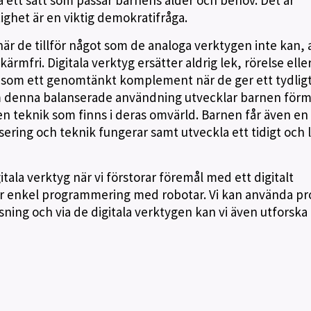
på ett sätt som passar barnens ålder och behov. Det är
tighet är en viktig demokratifråga.
när de tillför något som de analoga verktygen inte kan,
rmfri. Digitala verktyg ersätter aldrig lek, rörelse elle
r som ett genomtänkt komplement när de ger ett tydlig
 denna balanserade användning utvecklar barnen för
l den teknik som finns i deras omvärld. Barnen får även en
isering och teknik fungerar samt utveckla ett tidigt och l
itala verktyg när vi förstorar föremål med ett digitalt
kar enkel programmering med robotar. Vi kan använda pr
ning och via de digitala verktygen kan vi även utforska