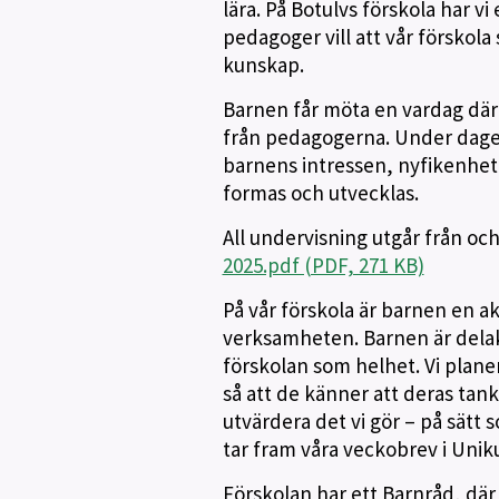
lära. På Botulvs förskola har 
pedagoger vill att vår förskola
kunskap.
Barnen får möta en vardag där 
från pedagogerna. Under dagen 
barnens intressen, nyfikenhet
formas och utvecklas.
All undervisning utgår från och
2025.pdf (PDF, 271 KB)
På vår förskola är barnen en ak
verksamheten. Barnen är delakti
förskolan som helhet. Vi plan
så att de känner att deras tanka
utvärdera det vi gör – på sätt
tar fram våra veckobrev i Unik
Förskolan har ett Barnråd, där 