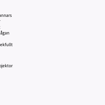
 annars
r
t
mågan
ekfullt
ojektor