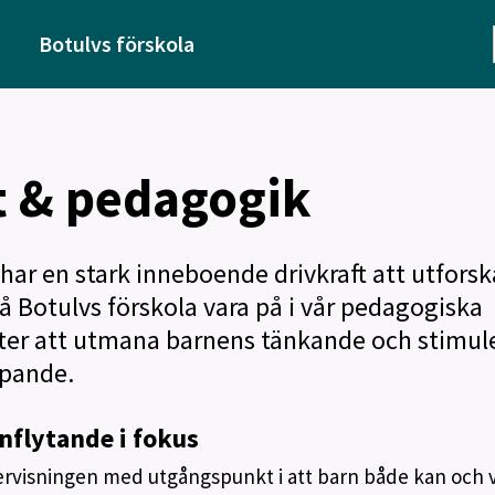
Botulvs förskola
 & pedagogik
ar en stark inneboende drivkraft att utforsk
å Botulvs förskola vara på i vår pedagogiska
fter att utmana barnens tänkande och stimul
apande.
nflytande i fokus
rvisningen med utgångspunkt i att barn både kan och vi