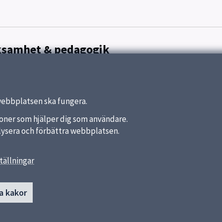
rksamhet & pedagogik
tagande
webbplatsen ska fungera.
nktioner som hjälper dig som användare.
analysera och förbättra webbplatsen.
tällningar
länkar
Kontakt
a kakor
Botulvs förskola
a kommun
Torkelsgatan 40
ket
75329 UPPSALA