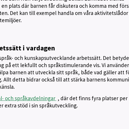
 en plats där barnen får diskutera och komma med för
en. Det kan till exempel handla om våra aktivitetslådor 
temiljöer.
tssätt i vardagen
språk- och kunskapsutvecklande arbetssätt. Det betyder
g på ett lekfullt och språkstimulerande vis. Vi använder
lpa barnen att utveckla sitt språk, både vad gäller att f
g. Allt detta bidrar också till att stärka barnens kommun
känsla.
al- och språkavdelningar
, där det finns fyra platser per
 extra stöd i sin språkutveckling.