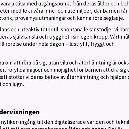
 vara aktiva med utgångspunkt från deras ålder och beh
eter med lek i våra inne- och utemiljöer, där barnen får
orik, pröva nya utmaningar och känna rörelseglädje.
ns och uteaktiviteter till spontana lekar stödjer vi ba
deras självkänsla och trygghet i sin egen kropp. Vårt mål
 till rörelse under hela dagen – lustfyllt, tryggt och
a om att röra på sig, utan vila och återhämtning är ocks
der, rofyllda miljöer och möjlighet för barnen att dra sig
sätt stöttar vi deras behov av återhämtning och hjälper
t och lugn.
ndervisningen
nyfiken ingång till den digitaliserade världen och tekn