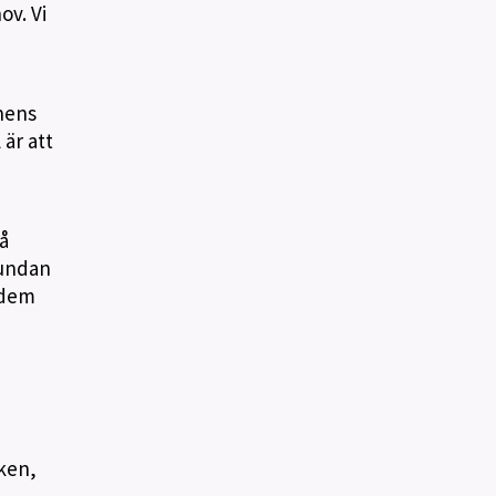
ov. Vi
rnens
 är att
å
 undan
 dem
iken,