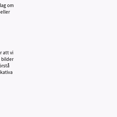
slag om
eller
 att vi
 bilder
örstå
ikativa