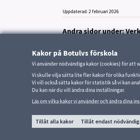
Uppdaterad:
2 februari 2026
Andra sidor under: Ve
Avdelningar
Kakor på Botulvs förskola
Botulvs förskolas ställnings
Vi använder nödvändiga kakor (cookies) för att 
Vi skulle vilja sätta lite fler kakor för olika fu
Vi vill också sätta kakor för statistik så vi kan 
Du kan när du vill ändra dina inställningar.
Läs om vilka kakor vi använder och ändra dina ins
Sidfot
Huvudmeny
Snabb
Tillåt alla kakor
Tillåt endast nödvändig
Start
Uppsal
Om förskolan
Skolver
Verksamhet & pedagogik