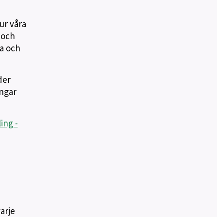
ur våra
 och
da och
der
ingar
ing -
arje