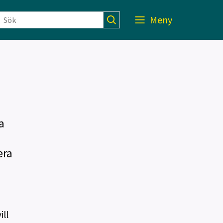
Meny
a
era
ll