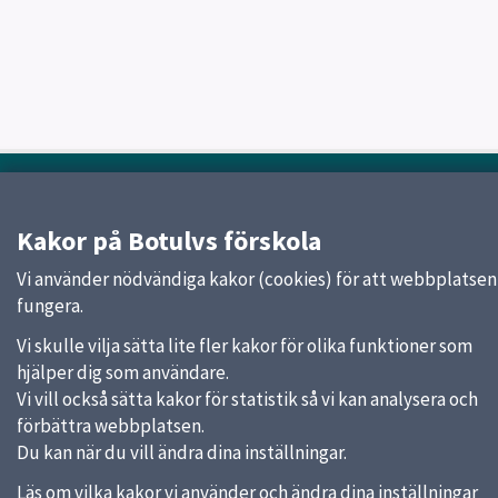
Sidfot
Huvudmeny
Start
Kakor på Botulvs förskola
Om förskolan
Vi använder nödvändiga kakor (cookies) för att webbplatsen
Verksamhet & pedagogik
fungera.
Kontakt
Jobba hos oss
Vi skulle vilja sätta lite fler kakor för olika funktioner som
hjälper dig som användare.
Vi vill också sätta kakor för statistik så vi kan analysera och
Snabblänkar
förbättra webbplatsen.
Du kan när du vill ändra dina inställningar.
Uppsala kommun
Skolverket
Läs om vilka kakor vi använder och ändra dina inställningar